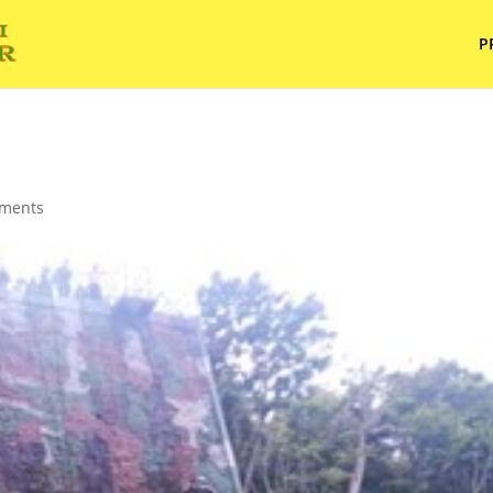
P
ments