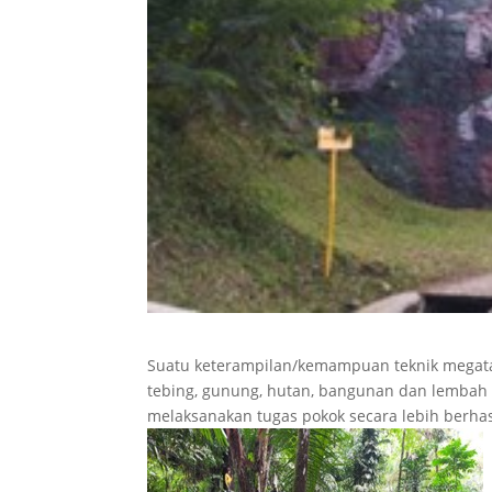
Suatu keterampilan/kemampuan teknik megata
tebing, gunung, hutan, bangunan dan lembah
melaksanakan tugas pokok secara lebih berha